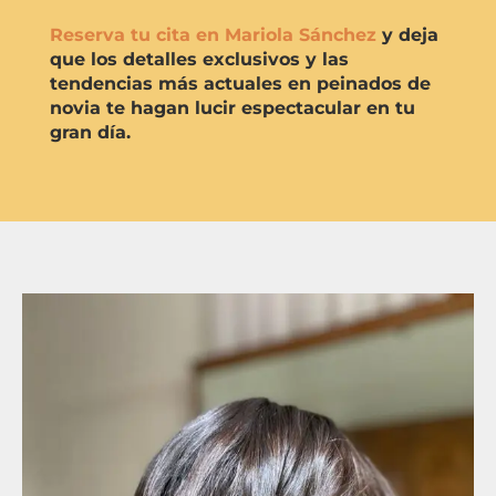
Reserva tu cita en Mariola Sánchez
y deja
que los detalles exclusivos y las
tendencias más actuales en peinados de
novia te hagan lucir espectacular en tu
gran día.