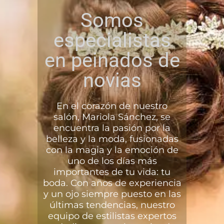
Somos
especialistas
en peinados de
novias
En el corazón de nuestro
salón, Mariola Sánchez, se
encuentra la pasión por la
belleza y la moda, fusionadas
con la magia y la emoción de
uno de los días más
importantes de tu vida: tu
boda. Con años de experiencia
y un ojo siempre puesto en las
últimas tendencias, nuestro
equipo de estilistas expertos